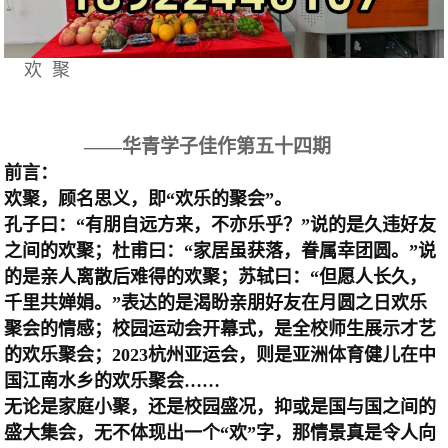
欢 聚
——
华青学子佳作第五十四期
前言：
欢聚，顾名思义，即“欢乐的聚会”。
孔子曰：“有朋自远方来，不亦乐乎？”说的是久违好友
之间的欢聚；杜甫曰：“家居虽获落，眷属幸团圆。”说
的是亲人离散后难得的欢聚；苏轼曰：“但愿人长久，
千里共婵娟。”表达的是渴盼亲朋好友在月圆之日欢乐
聚会的情感；校园运动会开幕式，是全校师生展示才艺
的欢乐聚会；2023杭州亚运会，则是亚洲体育健儿在中
国江南水乡的欢乐聚会……
无论是家庭小聚，还是校园盛况，抑或是国与国之间的
盛大集会，无不体现出一个“欢”字，那情景真是令人向