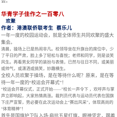
会。
华青学子佳作之一百零八
欢聚
作者：港澳联侨联考生
蔡乐儿
一年一度的校园运动会，就是全体师生共同欢聚的盛大
集会。
清晨，操场上已是热闹非凡。校领导坐在升旗台的席位中，少
了平日的严肃，脸上多了轻松与喜悦；老师和同学，则是谈笑
风生。再看男女同学的装扮与表情，已然与往日不同，或美丽
或帅气，或潇洒或搞笑，妙趣横生。
全校人员欢聚于操场，是在等待什么呢？原来，是在等
待一年一度的“校运会开幕式”！
“校运会开幕仪式，正式开始——”校长一声令下 ，欢呼声与掌
声立即响起，大家热情高涨。裁判员代表与运动员代表在国旗
下庄严宣誓，势必要在此次运动会上“赛出风采”，体现高尚的
“体育精神”！
首先是国旗护卫队入场:肩抗五星红旗，眼神坚定，踢着