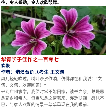
往，令人感动，令人欢欣鼓舞。
华青学子佳作之一百零七
欢聚
作者：港澳台侨联考生 王文诺
风儿轻轻吹过，树叶沙沙作响，仿佛都在和我说：“文
诺，文诺，欢迎回家！”
来到广州求学，我便时常不能回家，读书之余，总是思
念家乡和亲人。每当思念之情袭来，浮想联翩，感慨不
已，与家人欢聚的情景一幕幕重现在我的眼前。