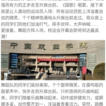
强而有力的正步走至升旗台前。《国歌》唱罢，接下来
就是让人激动的运动员入场：所有运动员脸上洋溢着自
信的微笑，个个精神饱满地从升旗台前走过。观众席上
的同学们则他们加油打气，挥手欢呼，大声呐喊……
紧接着，舞蹈方阵入场，校运会开幕会即将到达最高
潮！
舞蹈队的同学们装扮美丽，个个面带微笑，在雷鸣般的
鼓掌声中，快步走到升旗台前。只听悠扬的乐曲响起
来，同学们随着乐曲舞动起来，动作或矫健有力，或婀
娜多姿，动作整齐划一，洋溢着青春活力。突然，跳舞