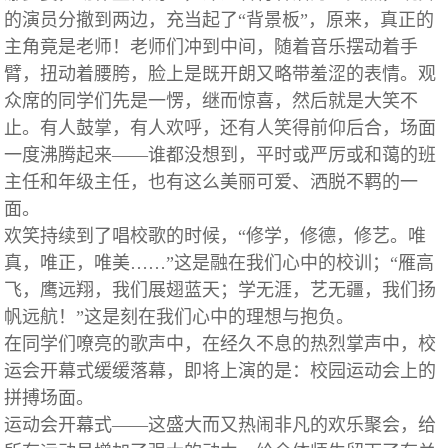
的演员分撤到两边，充当起了“背景板”，原来，真正的
主角竟是老师！老师们冲到中间，随着音乐摆动着手
臂，扭动着腰胯，脸上是既开朗又略带羞涩的表情。观
众席的同学们先是一愣，继而惊喜，然后就是大笑不
止。有人鼓掌，有人欢呼，还有人笑得前仰后合，场面
一度沸腾起来——谁都没想到，平时或严厉或和蔼的班
主任和年级主任，也有这么美丽可爱、洒脱不羁的一
面。
欢笑持续到了唱校歌的时候，“修学，修德，修艺。唯
真，唯正，唯美……”这是融在我们心中的校训；“雁高
飞，鹰远翔，我们展翅蓝天；学无涯，艺无疆，我们扬
帆远航！”这是刻在我们心中的理想与抱负。
在同学们嘹亮的歌声中，在经久不息的热烈掌声中，校
运会开幕式缓缓落幕，即将上演的是：校园运动会上的
拼搏场面。
运动会开幕式——这盛大而又热闹非凡的欢乐聚会，给