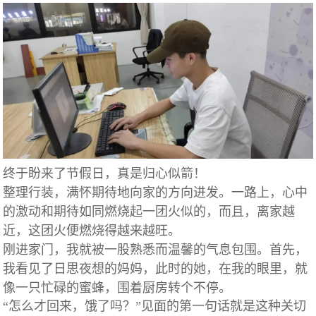
终于盼来了节假日，真是归心似箭！
整理行装，满怀期待地向家的方向进发。一路上，心中
的激动和期待如同燃烧起一团火似的，而且，离家越
近，这团火便燃烧得越来越旺。
刚进家门，我就被一股熟悉而温馨的气息包围。首先，
我看见了日思夜想的妈妈，此时的她，在我的眼里，就
像一只忙碌的蜜蜂，围着厨房转个不停。
“怎么才回来，饿了吗？”见面的第一句话就是这种关切