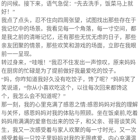
的问候。接下来，语气急促：“先去洗手，饭菜马上就
好！”
我点了点头，忍不住向四周张望，试图找出那些存在于
我记忆中的场景。我看见每一个角落，每一寸空间，都
是我之前的清晰记忆，还有那些无忧无虑的日子，那些
亲友团聚的情景，那些欢笑和游戏的场面，立即在我眼
前一一呈现。
转过身来，“哇哦！”我忍不住发出一声惊叹，原来妈妈
在厨房的忙碌是为了提前做好我最爱吃的饺子。
“妈，你咋知道我好久没有吃饺子，馋了呢？”妈妈笑了
笑说道，“你从小喜欢吃这个，以往每次回来都馋这
个，我怎么会不知道呢？”
那一刻，我的心里充满了感恩之情:感恩妈妈对我的理解
与关怀，感恩妈妈对我的体贴与照顾。坐在饭桌前,吃着
妈妈用满满的爱意包出来的饺子，和父亲、哥哥谈笑风
生，我又一次感受着与家人欢聚的每一寸时光，又一次
感受着每一只饺子里妈妈对我的无限疼爱，内心充满温