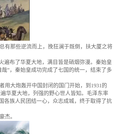
总有那些逆流而上，挽狂澜于既倒，扶大厦之将
战火遍布了华夏大地，满目皆是硝烟弥漫。秦始皇
雄哉”，秦始皇成功完成了七国的统一，结束了多
用大炮轰开中国封闭的国门开始，到1931的
蹄踏遍华夏大地，列强的野心世人皆知。毛泽东率
全国各族人民团结一心，众志成城，终于取得了抗
豪杰。