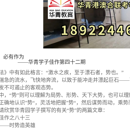
 必有作为
—华青学子佳作第四十二期
法》中有如此格言：“激水之疾，至于漂石者，势也。”
湍急的流水，飞快地奔流，以致于能冲走并漂起巨石——
发不可遏止的客观态势。
中，“势”则可以理解为局势、形势、天下大势，也可以
正确地认识”势“，灵活地把握”势“，然后谋势而动，乘
请欣赏华青园学子撰写的有关“势”的两篇文章：
佳作之八十三
——时势造英雄