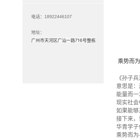
电话：18922446107
地址：
广州市天河区广汕一路716号整栋
乘势而为
—
《孙子兵
意思是：
能量而一
现实社会
如果能够
接下来，
华青学子
乘势而为