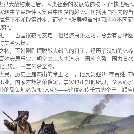
界大战结束之后，人类社会的发展仿佛按下了“快进键”
实现中华民族伟大复兴中国梦的趋势。包括我国在内的当
情况下不断取得进步，而这个“发展规律”也因环境不同
态势”。
雄——当国家较为安定，但经济萧条之时，总会有励精图
得美名远扬。
之初，百姓刚刚摆脱战火纷飞的日子，经历了汉初的休养
百姓安居乐业，朝堂之上人才济济，国库充盈，国力日盛
此出现，一直传承至今。
世民，历史上最杰出的帝王之一，他反复强调“存百姓”的
乐业，国家才能繁荣稳定，事实也正如他所愿，令人心驰神
外的聚集地名为“唐人街”——这位名传千古的帝王，顺