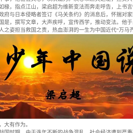
如椽，指点江山，梁启超为维新变法而奔走呼告，上书言
政府与日本侵略者签订《马关条约》的消息后，怀揣对家
国是，撰写文章，大声疾呼，宣传西学，推动变法。他于
人之姿担当救国之责，热血澎湃的一生为中国近代“万马
，大有作为。
战国时期，由于连年不断的战争混乱，社会经济遭到严重