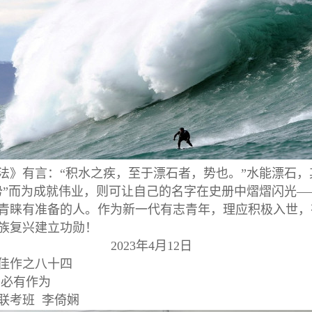
法》有言：“积水之疾，至于漂石者，势也。”水能漂石，
势”而为成就伟业，则可让自己的名字在史册中熠熠闪光—
青睐有准备的人。作为新一代有志青年，理应积极入世，
族复兴建立功勋！
23年4月12日
佳作之八十四
 必有作为
联考班 李倚娴