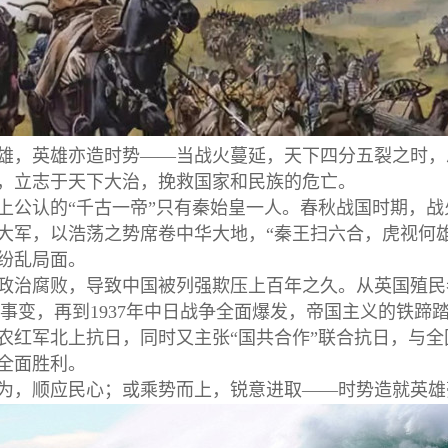
雄，英雄亦造时势——当战火蔓延，天下四分五裂之时，
，立志于天下大治，挽救国家和民族的危亡。
上公认的“千古一帝”只有秦始皇一人。春秋战国时期，
大军，以浩荡之势席卷中华大地，“秦王扫六合，虎视何
纷乱局面。
政治腐败，导致中国被列强欺压上百年之久。从英国殖民者
八”事变，再到1937年中日战争全面爆发，帝国主义的铁
农红军北上抗日，同时又主张“国共合作”联合抗日，与
全面胜利。
为，顺应民心；或乘势而上，锐意进取——时势造就英雄