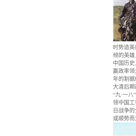
时势造英
倾的英雄
中国历史
嬴政率领
年的割据
大清后期
“九·一
领中国工
日战争的
或顺势而