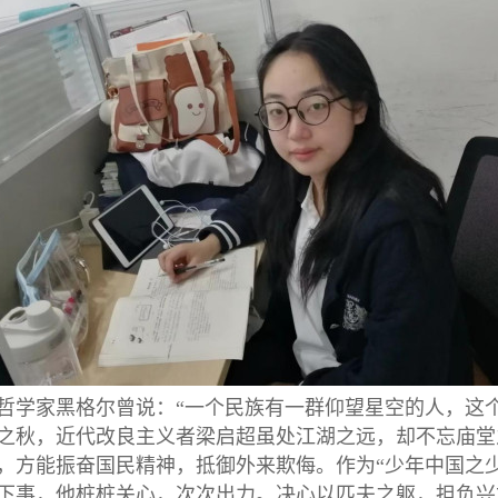
哲学家黑格尔曾说：“一个民族有一群仰望星空的人，这
之秋，近代改良主义者梁启超虽处江湖之远，却不忘庙堂
，方能振奋国民精神，抵御外来欺侮。作为“少年中国之
下事，他桩桩关心，次次出力。决心以匹夫之躯，担负兴