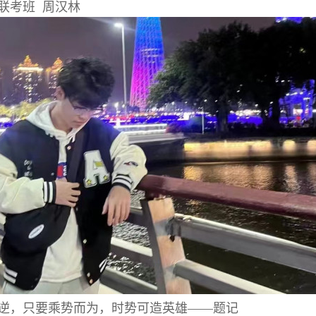
联考班 周汉林
逆，只要乘势而为，时势可造英雄——题记