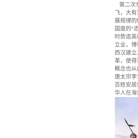
第二次世
飞，大有
展规律的
国度的“
时势造英
立业，博
西汉建立
革，使得
概念也从
唐太宗李
百姓安居
华人在海